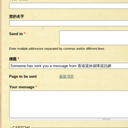
您的名字
Send to
*
Enter multiple addresses separated by commas and/or different lines.
標題
*
Page to be sent
最新消息
Your message
*
CAPTCHA