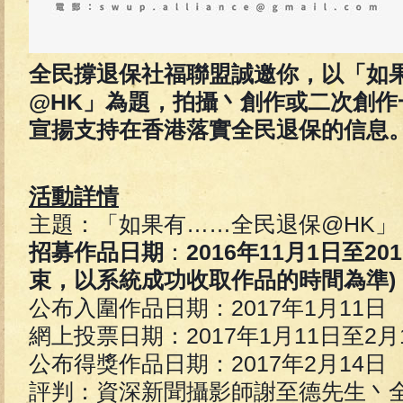
全民撐退保社福聯盟誠邀你，以「如
@HK」為題，拍攝丶創作或二次創作
宣揚支持在香港落實全民退保的信息
活動詳情
主題：「如果有……全民退保@HK」
招募作品日期
：
2016年11月1日至20
束，以系統成功收取作品的時間為準)
公布入圍作品日期：2017年1月11日
網上投票日期：2017年1月11日至2月1
公布得獎作品日期：2017年2月14日
評判：資深新聞攝影師謝至德先生丶