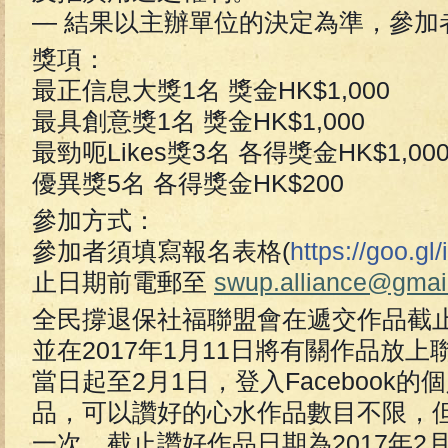
— 結果以主辦單位的決定為準，參加
獎項：
最正信息大獎1名 獎金HK$1,000
最具創意獎1名 獎金HK$1,000
最勁呃Likes獎3名 各得獎金HK$1,000
優異獎5名 各得獎金HK$200
參加方式：
參加者須填寫報名表格(
https://goo.gl
止日期前電郵至
swup.alliance@gmai
全民撐退保社福聯盟會在遞交作品截
並在2017年1月11日將有關作品放
當日起至2月1日，登入Facebook的個
品，可以讚好的心水作品數目不限，
一次。截止讚好作品日期為2017年2月1