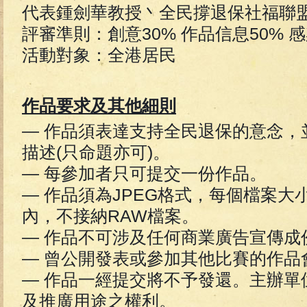
代表鍾劍華教授丶全民撐退保社福聯
評審準則：創意30% 作品信息50% 感
活動對象：全港居民
作品要求及其他細則
— 作品須表達支持全民退保的意念，並
描述(只命題亦可)。
— 每參加者只可提交一份作品。
— 作品須為JPEG格式，每個檔案大小
內，不接納RAW檔案。
— 作品不可涉及任何商業廣告宣傳成
— 曾公開發表或參加其他比賽的作品
— 作品一經提交將不予發還。主辦單
及推廣用途之權利。