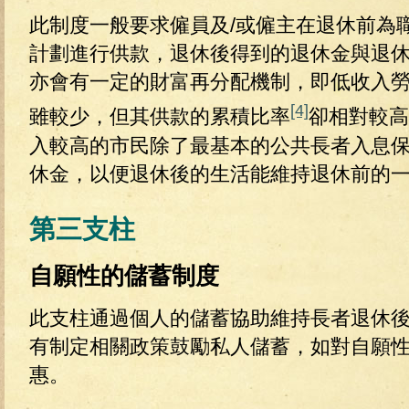
此制度一般要求僱員及/或僱主在退休前為
計劃進行供款，退休後得到的退休金與退休
亦會有一定的財富再分配機制，即低收入
[4]
雖較少，但其供款的累積比率
卻相對較高
入較高的市民除了最基本的公共長者入息
休金，以便退休後的生活能維持退休前的
第三支柱
自願性的儲蓄制度
此支柱通過個人的儲蓄協助維持長者退休
有制定相關政策鼓勵私人儲蓄，如對自願
惠。