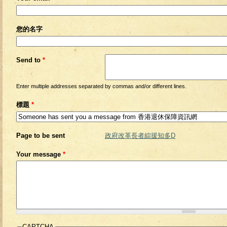
您的名字
Send to
*
Enter multiple addresses separated by commas and/or different lines.
標題
*
Page to be sent
政府改革長者綜援知多D
Your message
*
CAPTCHA