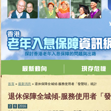
移至主內容
首頁
»
最新消息
» 退休保障全城傾-服務使用者「發聲咭」統計
您在這裡
退休保障全城傾-服務使用者「
2
6
2016