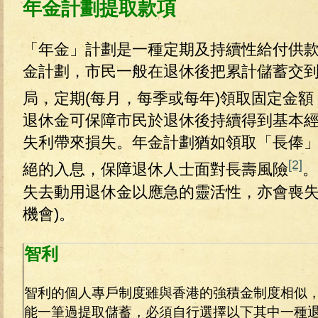
年金計劃提取款項
「年金」計劃是一種定期及持續性給付供
金計劃，市民一般在退休後把累計儲蓄交
局，定期(每月，每季或每年)領取固定金額
退休金可保障市民於退休後持續得到基本
失利帶來損失。年金計劃猶如領取「長俸
[2]
絕的入息，保障退休人士面對長壽風險
。
失去動用退休金以應急的靈活性，亦會喪
機會)。
智利
智利的個人專戶制度雖與香港的強積金制度相似
能一筆過提取儲蓄，必須自行選擇以下其中一種