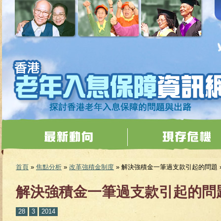
移至主內容
首頁
»
焦點分析
»
改革強積金制度
» 解決強積金一筆過支款引起的問題 
您在這裡
解決強積金一筆過支款引起的問
28
3
2014