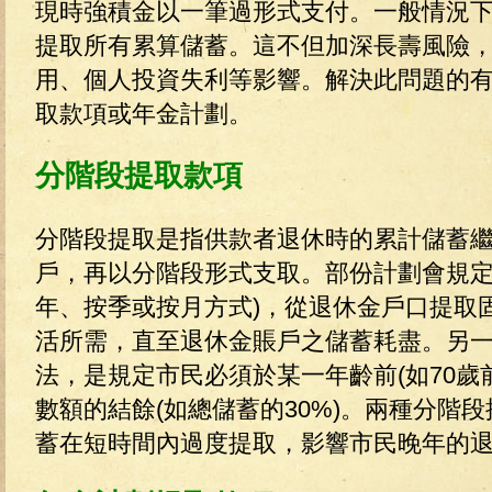
現時強積金以一筆過形式支付。一般情況下
提取所有累算儲蓄。這不但加深長壽風險
用、個人投資失利等影響。解決此問題的
取款項或年金計劃。
分階段提取款項
分階段提取是指供款者退休時的累計儲蓄
戶，再以分階段形式支取。部份計劃會規定
年、按季或按月方式)，從退休金戶口提取
活所需，直至退休金賬戶之儲蓄耗盡。另
法，是規定市民必須於某一年齡前(如70歲
數額的結餘(如總儲蓄的30%)。兩種分階
蓄在短時間內過度提取，影響市民晚年的