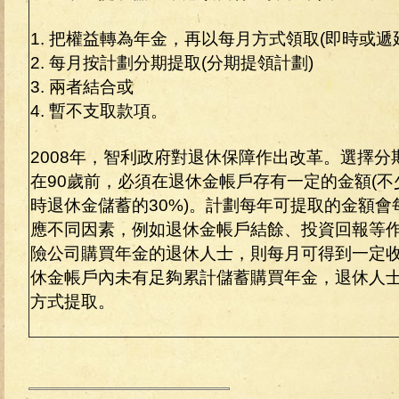
1. 把權益轉為年金，再以每月方式領取(即時或遞
2. 每月按計劃分期提取(分期提領計劃)
3. 兩者結合或
4. 暫不支取款項。
2008年，智利政府對退休保障作出改革。選擇
在90歲前，必須在退休金帳戶存有一定的金額(
時退休金儲蓄的30%)。計劃每年可提取的金額
應不同因素，例如退休金帳戶結餘、投資回報等
險公司購買年金的退休人士，則每月可得到一定
休金帳戶內未有足夠累計儲蓄購買年金，退休人
方式提取。